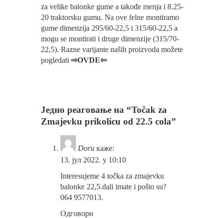
za velike balonke gume a takođe menja i 8.25-
20 traktorsku gumu. Na ove felne montiramo
gume dimenzija 295/60-22,5 i 315/60-22,5 a
mogu se montirati i druge dimenzije (315/70-
22,5). Razne varijante naših proizvoda možete
pogledati
⇨OVDE⇦
Једно реаговање на “Točak za
Zmajevku prikolicu od 22.5 cola”
Doru
каже:
13. јул 2022. у 10:10
Interesujeme 4 točka za zmajevku
balonke 22,5.dali imate i pošto su?
064 9577013.
Одговори