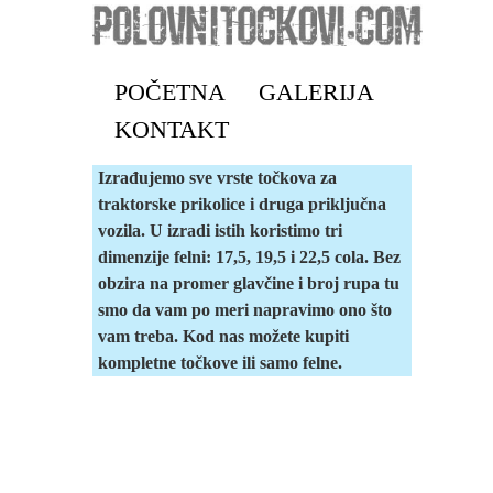
POČETNA
GALERIJA
KONTAKT
Izrađujemo sve vrste točkova za
traktorske prikolice i druga priključna
vozila. U izradi istih koristimo tri
dimenzije felni: 17,5, 19,5 i 22,5 cola. Bez
obzira na promer glavčine i broj rupa tu
smo da vam po meri napravimo ono što
vam treba. Kod nas možete kupiti
kompletne točkove ili samo felne.